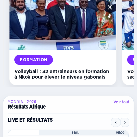
Volleyball :
la
FIVB
impose
de
nouvelles
fenêtres,
la
Fegavolley
face
au
FORMATION
S
défi
du
Volleyball : 32 entraîneurs en formation
Vol
calendrier
à Nkok pour élever le niveau gabonais
sac
Voir tout
MONDIAL 2026
Résultats Afrique
LIVE ET RÉSULTATS
‹
›
Mondial 2026
9 juil.
01h00