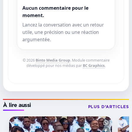
Aucun commentaire pour le
moment.
Lancez la conversation avec un retour
utile, une précision ou une réaction
argumentée.
© 2026
Binto Media Group
. Module commentaire
développé pour nos médias par
BC Graphics
.
À lire aussi
PLUS D’ARTICLES
SAISON