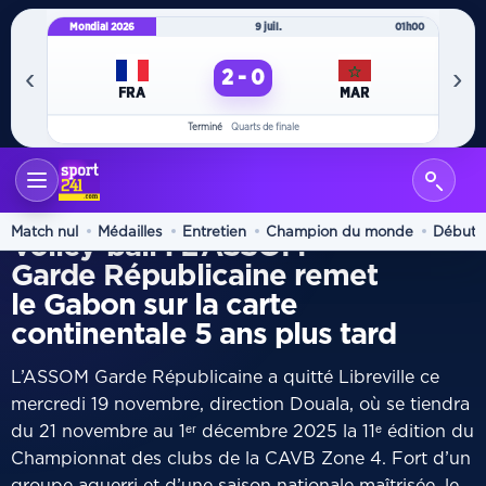
Mondial 2026
9 juil.
01h00
Mo
‹
›
2 - 0
FRA
MAR
Terminé
Quarts de finale
ACCUEIL
VOLLEY
/
PROUESSE
Match nul
Médailles
Entretien
Champion du monde
Début
Volley-ball : L’ASSOM-
Garde Républicaine remet
le Gabon sur la carte
continentale 5 ans plus tard
L’ASSOM Garde Républicaine a quitté Libreville ce
mercredi 19 novembre, direction Douala, où se tiendra
du 21 novembre au 1ᵉʳ décembre 2025 la 11ᵉ édition du
Championnat des clubs de la CAVB Zone 4. Fort d’un
groupe aguerri et d’une saison nationale maîtrisée, le