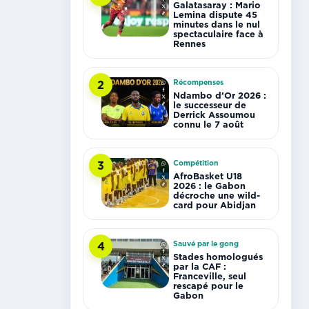
Galatasaray : Mario
Lemina dispute 45
minutes dans le nul
spectaculaire face à
Rennes
Récompenses
2
Ndambo d’Or 2026 :
le successeur de
Derrick Assoumou
connu le 7 août
Compétition
3
AfroBasket U18
2026 : le Gabon
décroche une wild-
card pour Abidjan
Sauvé par le gong
4
Stades homologués
par la CAF :
Franceville, seul
rescapé pour le
Gabon