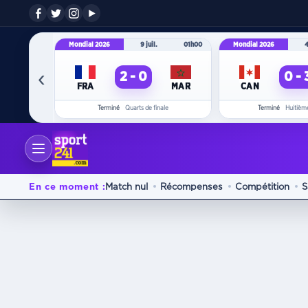
RECHERCHE
Mondial 2026
9 juil.
01h00
Mondial 2026
4
Retrouvez ici les articles, brèves et pages correspond
‹
2 - 0
0 - 
FRA
MAR
CAN
Terminé
Quarts de finale
Terminé
Huitième
Lanc
Saisissez un mot-clé 
En ce moment :
Match nul
Récompenses
Compétition
S