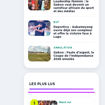
Leadership féminin : le
Gabon veut devenir un
carrefour africain du sport
et des médias
BUT
Deportivo : Aubameyang
ouvre déjà son compteur
et offre la victoire face à
Lugo
ANNULATION
Gabon : Faute d’argent, la
Coupe de l’Indépendance
2026 annulée
LES PLUS LUS
Match nul
1