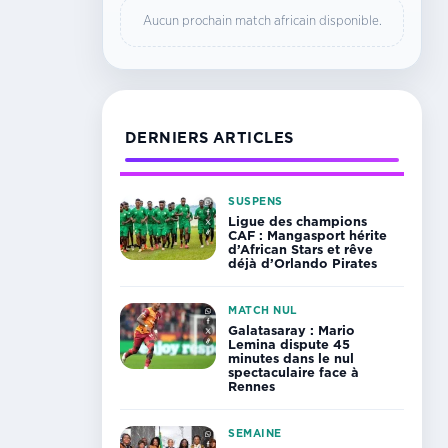
Aucun prochain match africain disponible.
DERNIERS ARTICLES
SUSPENS
Ligue des champions
CAF : Mangasport hérite
d’African Stars et rêve
déjà d’Orlando Pirates
MATCH NUL
Galatasaray : Mario
Lemina dispute 45
minutes dans le nul
spectaculaire face à
Rennes
SEMAINE