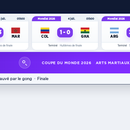
 juil.
01h00
Mondial 2026
4 juil.
01h00
Mondial 2026
ant à votre recherche.
3
1 - 0
MAR
COL
GHA
ARG
s de finale
Terminé
Huitièmes de finale
Terminé
ez une recherche
pour explorer les contenus du site.
COUPE DU MONDE 2026
ARTS MARTIAUX
auvé par le gong
Finale