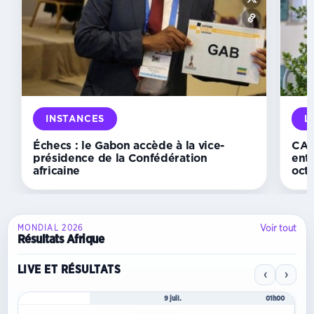
des
champions
CAF :
Mangasport
hérite
d’African
Stars
et
rêve
déjà
INSTANCES
L
d’Orlando
Pirates
Échecs : le Gabon accède à la vice-
CAN 
présidence de la Confédération
ent
africaine
oct
Voir tout
MONDIAL 2026
Résultats Afrique
LIVE ET RÉSULTATS
‹
›
Mondial 2026
9 juil.
01h00