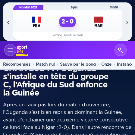
Mondial 2026
9 juil.
01h00
Mo
‹
›
2 - 0
FRA
MAR
Terminé
Quarts de finale
ACCUEIL
INTERNATIONAL
/
GROUPE C
Récompenses
Match nul
Sauvé par le gong
Onze
Instance
CHAN 2024 : l’Ouganda
s’installe en tête du groupe
C, l’Afrique du Sud enfonce
la Guinée
Après un faux pas lors du match d’ouverture,
l’Ouganda s’est bien repris en dominant la Guinée,
avant d’enchaîner une deuxième victoire consécutive
ce lundi face au Niger (2-0). Dans l’autre rencontre de
la poule C, l’Afrique du Sud a aggravé la situation de