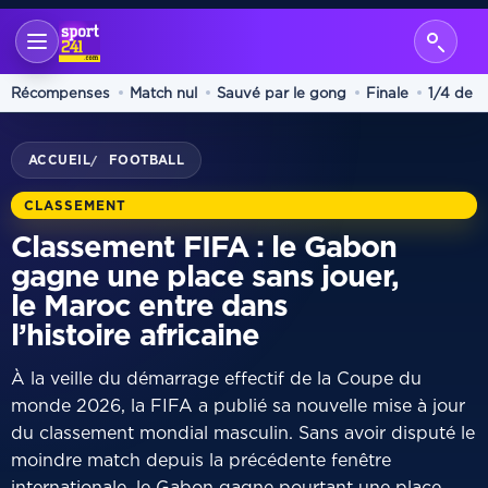
Récompenses
Match nul
Sauvé par le gong
Finale
1/4 de f
ACCUEIL
FOOTBALL
/
CLASSEMENT
Classement FIFA : le Gabon
gagne une place sans jouer,
le Maroc entre dans
l’histoire africaine
À la veille du démarrage effectif de la Coupe du
monde 2026, la FIFA a publié sa nouvelle mise à jour
du classement mondial masculin. Sans avoir disputé le
moindre match depuis la précédente fenêtre
internationale, le Gabon gagne pourtant une place.