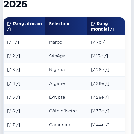
2026
[/ Rang africain
Sélection
[/ Rang
/]
mondial /]
[/ 1 /]
Maroc
[/ 7e /]
[/ 2 /]
Sénégal
[/ 15e /]
[/ 3 /]
Nigeria
[/ 26e /]
[/ 4 /]
Algérie
[/ 28e /]
[/ 5 /]
Égypte
[/ 29e /]
[/ 6 /]
Côte d’Ivoire
[/ 33e /]
[/ 7 /]
Cameroun
[/ 44e /]