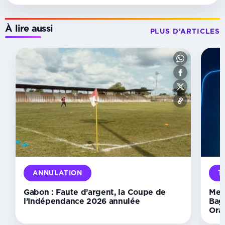
À lire aussi
PLUS D’ARTICLES
MATCH
NUL
Galatasaray :
Mario
Lemina
dispute
45
minutes
dans
le
nul
spectaculaire
ANNULATION
T
face
à
Gabon : Faute d’argent, la Coupe de
Mer
Rennes
l’Indépendance 2026 annulée
Bag
Ora