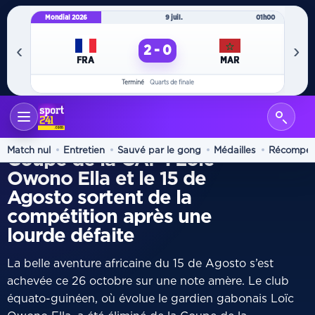
Mondial 2026
9 juil.
01h00
Mo
‹
›
2 - 0
FRA
MAR
Terminé
Quarts de finale
ACCUEIL
DIASPORA
/
DEFAITE
Match nul
Entretien
Sauvé par le gong
Médailles
Récompe
Coupe de la CAF : Loïc
Owono Ella et le 15 de
Agosto sortent de la
compétition après une
lourde défaite
La belle aventure africaine du 15 de Agosto s’est
achevée ce 26 octobre sur une note amère. Le club
équato-guinéen, où évolue le gardien gabonais Loïc