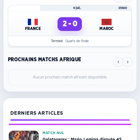
Mondial 2026
9 juil.
01h00
2 - 0
FRANCE
MAROC
Terminé
Quarts de finale
PROCHAINS MATCHS AFRIQUE
‹
›
Aucun prochain match africain disponible.
DERNIERS ARTICLES
MATCH NUL
Galatasaray : Mario Lemina dispute 45