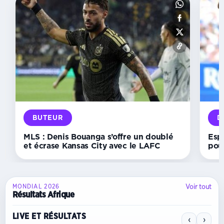
BUT
Deportivo :
Aubameyang
ouvre
déjà
son
compteur
et
offre
la
victoire
face
BUTEUR
D
à
Lugo
MLS : Denis Bouanga s’offre un doublé
Esp
et écrase Kansas City avec le LAFC
pou
Voir tout
MONDIAL 2026
Résultats Afrique
LIVE ET RÉSULTATS
‹
›