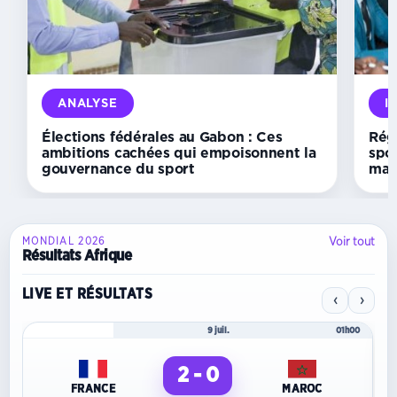
veut
devenir
un
carrefour
africain
du
sport
ANALYSE
I
et
des
Élections fédérales au Gabon : Ces
Régu
médias
ambitions cachées qui empoisonnent la
spor
gouvernance du sport
mal
Voir tout
MONDIAL 2026
Résultats Afrique
LIVE ET RÉSULTATS
‹
›
Mondial 2026
9 juil.
01h00
2 - 0
FRANCE
MAROC