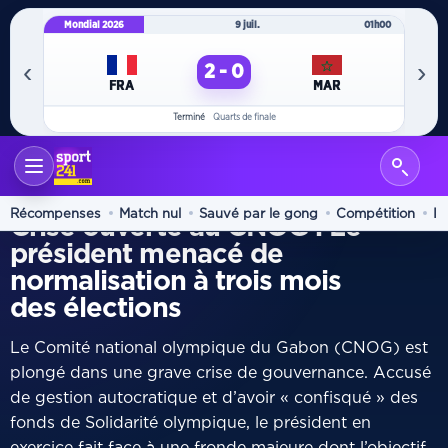
Mondial 2026
9 juil.
01h00
Mo
‹
›
2 - 0
FRA
MAR
Terminé
Quarts de finale
ACCUEIL
+ SPORTS
/
NORMALISATION
Récompenses
Match nul
Sauvé par le gong
Compétition
In
Crise ouverte au CNOG : Le
président menacé de
normalisation à trois mois
des élections
Le Comité national olympique du Gabon (CNOG) est
plongé dans une grave crise de gouvernance. Accusé
de gestion autocratique et d’avoir « confisqué » des
fonds de Solidarité olympique, le président en
exercice fait face à une fronde majeure dont l’objectif