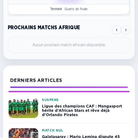
Terminé
Quarts de finale
PROCHAINS MATCHS AFRIQUE
‹
›
Aucun prochain match africain disponible.
DERNIERS ARTICLES
SUSPENS
Ligue des champions CAF : Mangasport
hérite d’African Stars et rêve déjà
d’Orlando Pirates
MATCH NUL
Galatasaray : Mario Lemina dispute 45