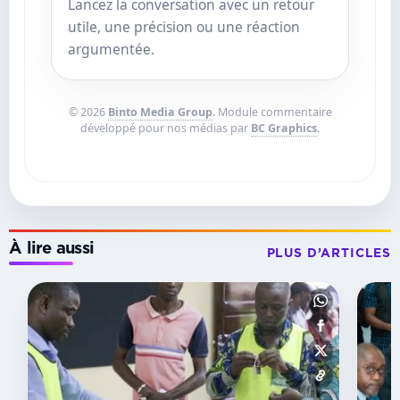
Lancez la conversation avec un retour
utile, une précision ou une réaction
argumentée.
© 2026
Binto Media Group
. Module commentaire
développé pour nos médias par
BC Graphics
.
À lire aussi
PLUS D’ARTICLES
SEMAINE
Leadership
féminin :
le
Gabon