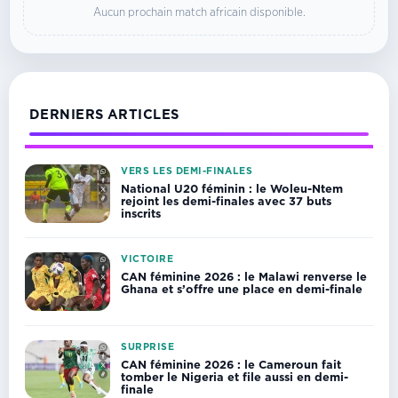
Aucun prochain match africain disponible.
DERNIERS ARTICLES
VERS LES DEMI-FINALES
National U20 féminin : le Woleu-Ntem
rejoint les demi-finales avec 37 buts
inscrits
VICTOIRE
CAN féminine 2026 : le Malawi renverse le
Ghana et s’offre une place en demi-finale
SURPRISE
CAN féminine 2026 : le Cameroun fait
tomber le Nigeria et file aussi en demi-
finale