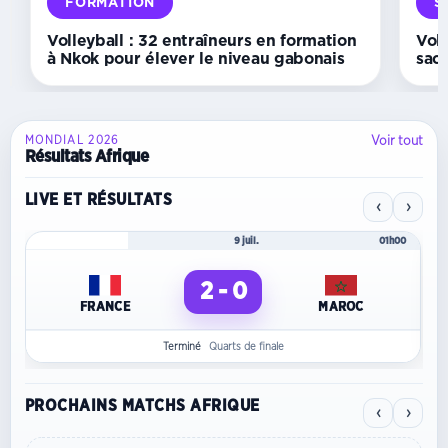
au
FORMATION
S
défi
du
Volleyball : 32 entraîneurs en formation
Vol
calendrier
à Nkok pour élever le niveau gabonais
sac
Voir tout
MONDIAL 2026
Résultats Afrique
LIVE ET RÉSULTATS
‹
›
Mondial 2026
9 juil.
01h00
2 - 0
FRANCE
MAROC
Terminé
Quarts de finale
PROCHAINS MATCHS AFRIQUE
‹
›