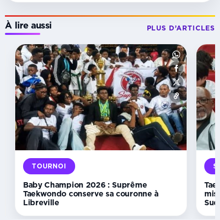
À lire aussi
PLUS D’ARTICLES
MÉDAILLES
Maroc :
Le
Gabon
décroche
le
bronze
et
termine
6e
aux
Championnats
TOURNOI
S
d’Afrique
de
Baby Champion 2026 : Suprême
Tae
judo
Taekwondo conserve sa couronne à
mis
Libreville
Sud