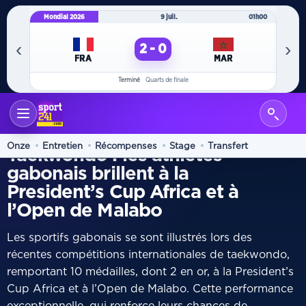
Mondial 2026
9 juil.
01h00
Mo
‹
›
2 - 0
FRA
MAR
Terminé
Quarts de finale
ACCUEIL
ARTS MARTIAUX
/
MOISSON
Onze
Entretien
Récompenses
Stage
Transfert
Taekwondo : les athlètes
gabonais brillent à la
President’s Cup Africa et à
l’Open de Malabo
Les sportifs gabonais se sont illustrés lors des
récentes compétitions internationales de taekwondo,
remportant 10 médailles, dont 2 en or, à la President’s
Cup Africa et à l’Open de Malabo. Cette performance
exceptionnelle, qui renforce leurs chances de