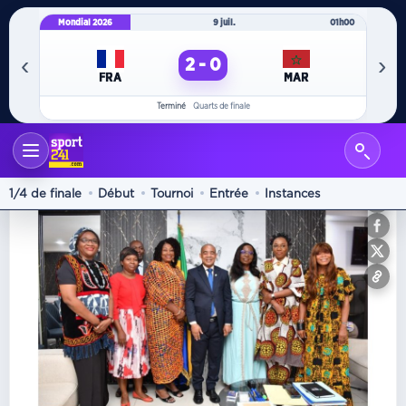
Mondial 2026
9 juil.
01h00
Mo
‹
›
2 - 0
FRA
MAR
Terminé
Quarts de finale
+ Sports
1/4 de finale
Début
Tournoi
Entrée
Instances