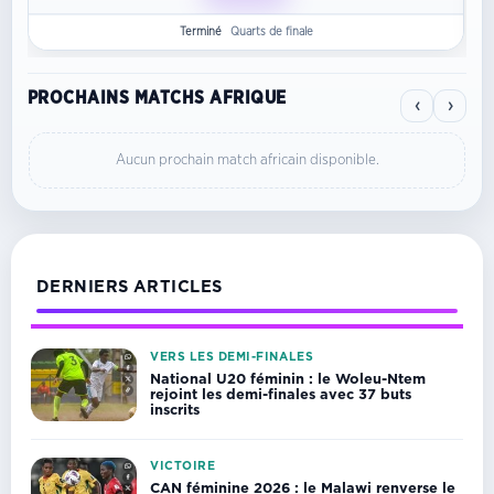
Terminé
Quarts de finale
PROCHAINS MATCHS AFRIQUE
‹
›
Aucun prochain match africain disponible.
DERNIERS ARTICLES
VERS LES DEMI-FINALES
National U20 féminin : le Woleu-Ntem
rejoint les demi-finales avec 37 buts
inscrits
VICTOIRE
CAN féminine 2026 : le Malawi renverse le