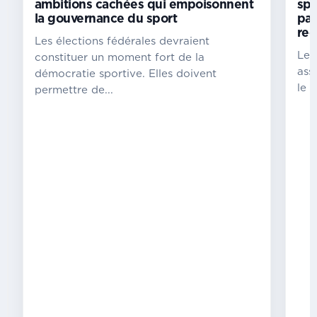
ambitions cachées qui empoisonnent
spo
des
la gouvernance du sport
pat
médias
re
Les élections fédérales devraient
Libreville
Le 
constituer un moment fort de la
a
ass
démocratie sportive. Elles doivent
accueilli,
le p
permettre de...
du
lundi
27
au
vendredi
31
juillet
2026,
la
deuxième
édition
de
la
Semaine