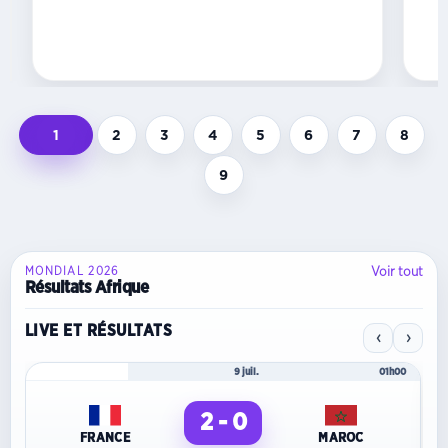
de
l’Union
des...
1
2
3
4
5
6
7
8
9
Voir tout
MONDIAL 2026
Résultats Afrique
LIVE ET RÉSULTATS
‹
›
Mondial 2026
9 juil.
01h00
2 - 0
FRANCE
MAROC