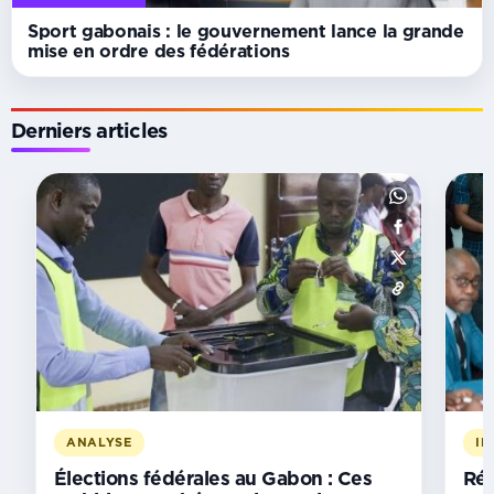
Sport gabonais : le gouvernement lance la grande
mise en ordre des fédérations
Derniers articles
SEMAINE
Leadership
féminin :
le
Gabon
veut
devenir
un
carrefour
africain
du
ANALYSE
IN
sport
Élections fédérales au Gabon : Ces
Rég
et