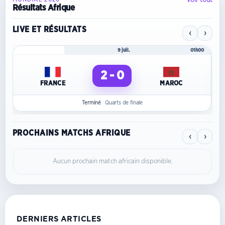
Résultats Afrique
LIVE ET RÉSULTATS
‹
›
Mondial 2026
9 juil.
01h00
2 - 0
FRANCE
MAROC
Terminé
Quarts de finale
PROCHAINS MATCHS AFRIQUE
‹
›
Aucun prochain match africain disponible.
DERNIERS ARTICLES