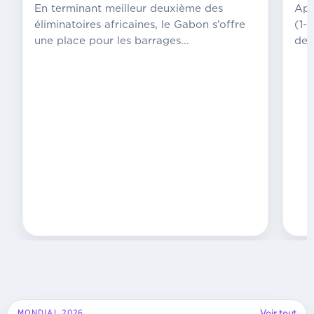
informations
En terminant meilleur deuxième des
Apr
circulent
éliminatoires africaines, le Gabon s’offre
(1-
autour
une place pour les barrages...
de 
du
paiement
des
primes
de
qualification
à
la
CAN
2025.
Il...
Voir tout
MONDIAL 2026