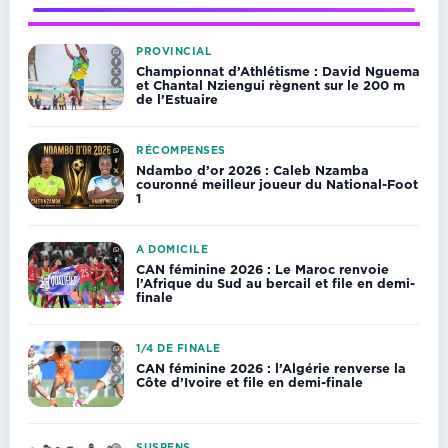
PROVINCIAL
Championnat d’Athlétisme : David Nguema
et Chantal Nziengui règnent sur le 200 m
de l’Estuaire
RÉCOMPENSES
Ndambo d’or 2026 : Caleb Nzamba
couronné meilleur joueur du National-Foot
1
A DOMICILE
CAN féminine 2026 : Le Maroc renvoie
l’Afrique du Sud au bercail et file en demi-
finale
1/4 DE FINALE
CAN féminine 2026 : l’Algérie renverse la
Côte d’Ivoire et file en demi-finale
SUSPENS