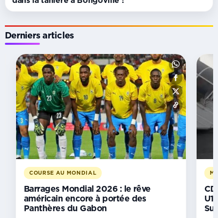
Derniers articles
POLÉMIQUE
Primes
des
Panthères :
entre
malentendus
et
besoin
de
clarté
COURSE AU MONDIAL
MA
Depuis
plusieurs
Barrages Mondial 2026 : le rêve
CDM
américain encore à portée des
U17
jours,
Panthères du Gabon
Su
des