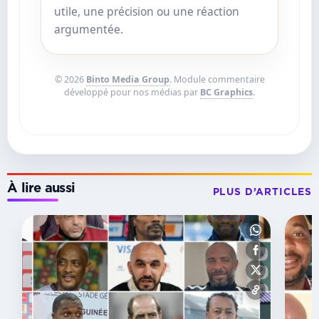
utile, une précision ou une réaction
argumentée.
© 2026
Binto Media Group
. Module commentaire
développé pour nos médias par
BC Graphics
.
À lire aussi
PLUS D’ARTICLES
RÉCOMPENSES
Ndambo
d’Or
2026 :
le
successeur