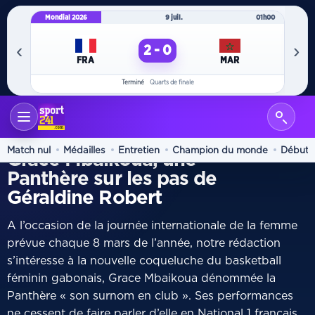
Mondial 2026
9 juil.
01h00
Mo
‹
›
2 - 0
FRA
MAR
Terminé
Quarts de finale
ACCUEIL
GROS PLAN
/
PORTRAIT
Match nul
Médailles
Entretien
Champion du monde
Début
Grace Mbaikoua, une
Panthère sur les pas de
Géraldine Robert
A l’occasion de la journée internationale de la femme
prévue chaque 8 mars de l’année, notre rédaction
s’intéresse à la nouvelle coqueluche du basketball
féminin gabonais, Grace Mbaikoua dénommée la
Panthère « son surnom en club ». Ses performances
ne cessent de faire parler d’elle en National 1 français.