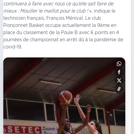
continuera à faire avec nous ce qu’elle sait faire de
mieux : Mouiller le maillot pour le club !
», indique le
technicien français, François Ménival. Le club
Pionçonnet Basket occupe actuellement la 9ème en
place du classement de la Poule B avec 6 points en 4
journées de championnat en arrêt dû à la pandémie de
covid-19.