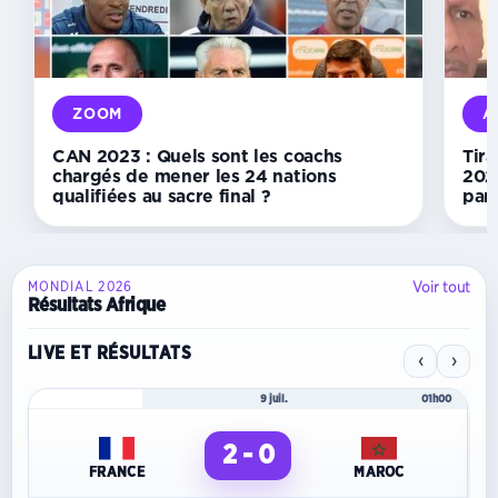
de
Derrick
Assoumou
connu
le
7
ZOOM
A
août
CAN 2023 : Quels sont les coachs
Tira
chargés de mener les 24 nations
202
qualifiées au sacre final ?
par 
Voir tout
MONDIAL 2026
Résultats Afrique
LIVE ET RÉSULTATS
‹
›
Mondial 2026
9 juil.
01h00
2 - 0
FRANCE
MAROC